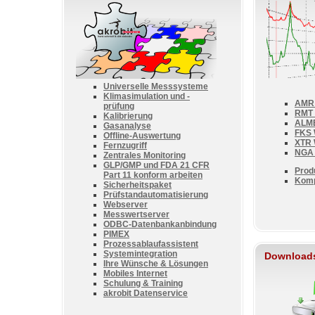
Universelle Messsysteme
Klimasimulation und -
AMR 
prüfung
RMT 
Kalibrierung
ALM
Gasanalyse
FKS 
Offline-Auswertung
XTR 
Fernzugriff
NGA 
Zentrales Monitoring
GLP/GMP und FDA 21 CFR
Produ
Part 11 konform arbeiten
Kompa
Sicherheitspaket
Prüfstandautomatisierung
Webserver
Messwertserver
ODBC-Datenbankanbindung
PIMEX
Prozessablaufassistent
Systemintegration
Download
Ihre Wünsche & Lösungen
Mobiles Internet
Schulung & Training
akrobit Datenservice