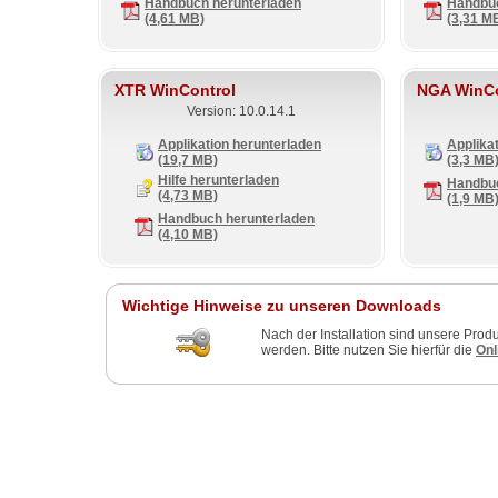
Handbuch herunterladen
Handbuc
(4,61 MB)
(3,31 M
XTR WinControl
NGA WinCo
Version: 10.0.14.1
Applikation herunterladen
Applika
(19,7 MB)
(3,3 MB
Hilfe herunterladen
Handbuc
(4,73 MB)
(1,9 MB
Handbuch herunterladen
(4,10 MB)
Wichtige Hinweise zu unseren Downloads
Nach der Installation sind unsere Prod
werden. Bitte nutzen Sie hierfür die
Onl