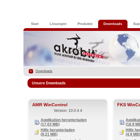
Start
Lösungen
Produkte
Downloads
Sup
Downloads
Unsere Downloads
AMR WinControl
FKS WinCo
Version: 10.0.4.4
Applikation herunterladen
Applika
(17,03 MB)
(18,9 M
Hilfe herunterladen
Hilfe he
(9,21 MB)
(4,9 MB